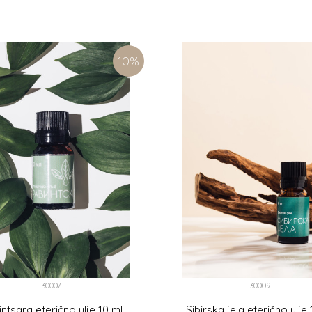
10
%
30007
30009
ntsara eterično ulje 10 ml
Sibirska jela eterično ulje