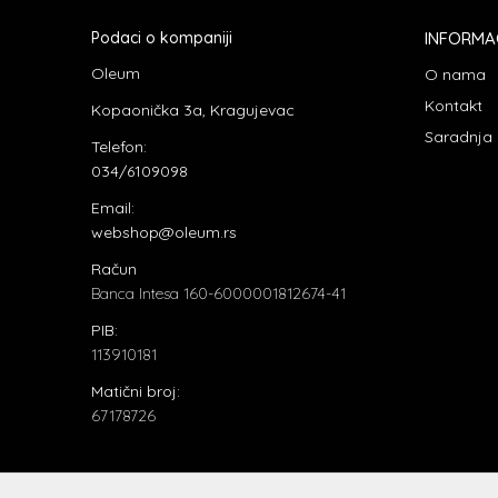
Podaci o kompaniji
INFORMA
Oleum
O nama
Kontakt
Kopaonička 3a, Kragujevac
Saradnja
Telefon:
034/6109098
Email:
webshop@oleum.rs
Račun
Banca Intesa 160-6000001812674-41
PIB:
113910181
Matični broj:
67178726