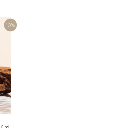
10
%
 10 ml