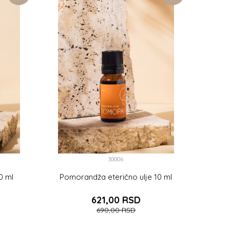
30006
0 ml
Pomorandža eterično ulje 10 ml
621,00
RSD
690,00
RSD
PU
DODAJTE U KORPU