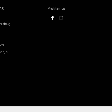
IS
Pratite nas
a drugi
ava
janje