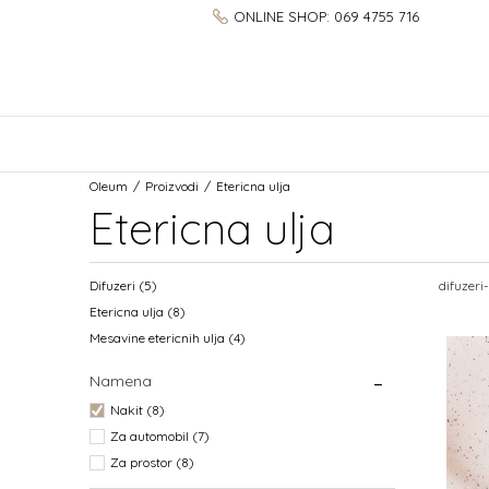
ONLINE SHOP: 069 4755 716
Oleum
Proizvodi
Etericna ulja
Etericna ulja
Difuzeri
(5)
difuzeri
Etericna ulja
(8)
Mesavine etericnih ulja
(4)
Namena
Nakit (8)
Za automobil (7)
Za prostor (8)