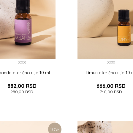
30003
30010
vanda eterično ulje 10 ml
Limun eterično ulje 10 
882,00
RSD
666,00
RSD
980,00
RSD
740,00
RSD
DODAJTE U KORPU
DODAJTE U KOR
10
%