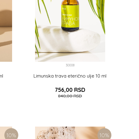
30008
ml
Limunska trava eterično ulje 10 ml
756,00
RSD
840,00
RSD
PU
DODAJTE U KORPU
10
%
10
%