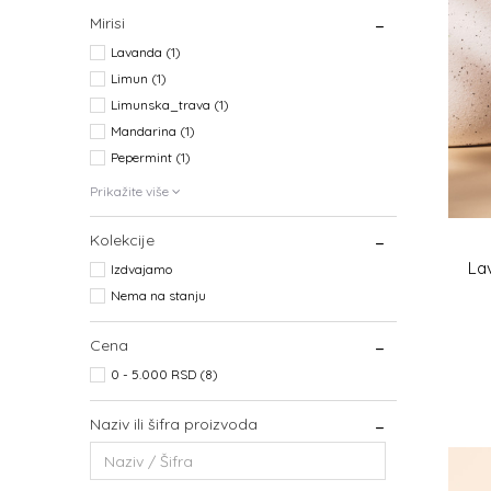
Mirisi
Lavanda (1)
Limun (1)
Limunska_trava (1)
Mandarina (1)
Pepermint (1)
Prikažite više
Kolekcije
La
Izdvajamo
Nema na stanju
Cena
0 - 5.000 RSD (8)
Naziv ili šifra proizvoda