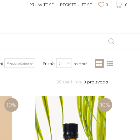
PRIJAVITE SE
REGISTRUJTE SE
0
0
aj
Prikaži
po strani
8 proizvoda
Obriši sve
10
%
10
%