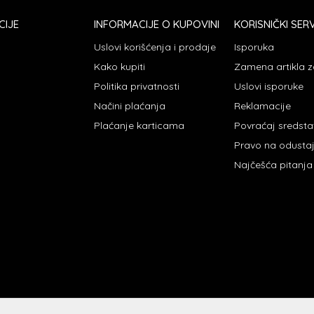
CIJE
INFORMACIJE O KUPOVINI
KORISNIČKI SERV
Uslovi korišćenja i prodaje
Isporuka
Kako kupiti
Zamena artikla z
Politika privatnosti
Uslovi isporuke
Načini plaćanja
Reklamacije
Plaćanje karticama
Povraćaj sredst
Pravo na odusta
Najčešća pitanja