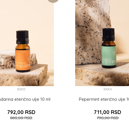
30005
30004
darina eterično ulje 10 ml
Pepermint eterično ulje 1
792,00
RSD
711,00
RSD
880,00
RSD
790,00
RSD
DODAJTE U KORPU
DODAJTE U KOR