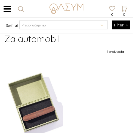
0
0
Filteri
Sortiraj
Za automobil
1 proizvoda