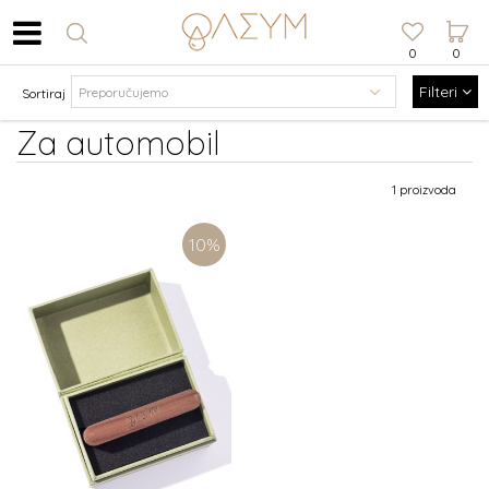
0
0
Filteri
Sortiraj
Za automobil
1 proizvoda
10
%