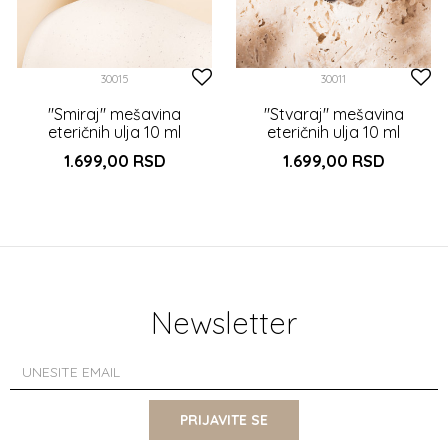
30015
30011
"Smiraj" mešavina
"Stvaraj" mešavina
eteričnih ulja 10 ml
eteričnih ulja 10 ml
1.699,00
RSD
1.699,00
RSD
DODAJTE U KORPU
DODAJTE U KORPU
Newsletter
PRIJAVITE SE