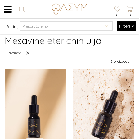
0
0
Filteri
Sortiraj
Mesavine etericnih ulja
lavanda
2 proizvoda