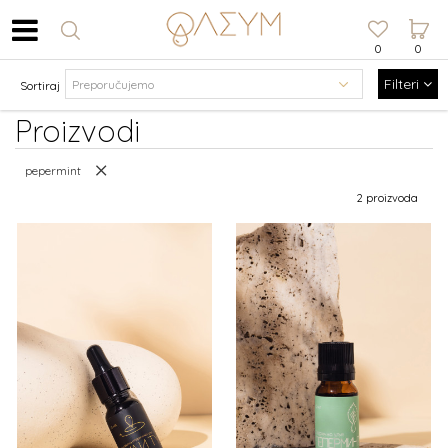
0
0
Filteri
Sortiraj
Proizvodi
pepermint
2 proizvoda