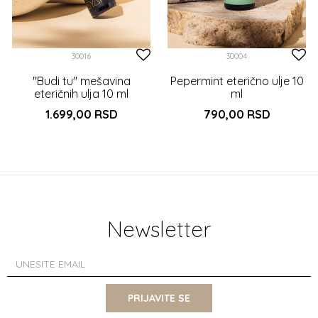
30016
30004
"Budi tu" mešavina
Pepermint eterično ulje 10
eteričnih ulja 10 ml
ml
1.699,00
RSD
790,00
RSD
DODAJTE U KORPU
DODAJTE U KORPU
Newsletter
PRIJAVITE SE